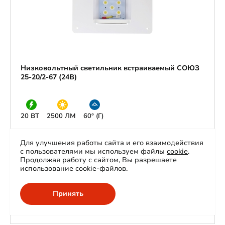
Низковольтный светильник встраиваемый СОЮЗ
25-20/2-67 (24В)
20 ВТ
2500 ЛМ
60° (Г)
Напряжение: 24В (DС)
Для улучшения работы сайта и его взаимодействия
Аналог лампы накаливания 200Вт
с пользователями мы используем файлы
cookie
.
Продолжая работу с сайтом, Вы разрешаете
На складе:
2 шт.
использование cookie-файлов.
Принять
5 100
Заказать
р.