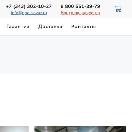
+7 (343)
302-10-27
8 800
551-39-79
info@npo-soyuz.ru
Контроль качества
Гарантия
Доставка
Контакты
ИЮ
НОРМЫ ОСВЕЩЕННОСТИ
Светильники для смотровых ям
ТЕХНИЧЕСКИЙ ПАСПОРТ
Замена лампы ДРЛ-700
Магистральные светильники
Светильники на магнитном держателе