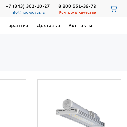
+7 (343)
302-10-27
8 800
551-39-79
info@npo-soyuz.ru
Контроль качества
Гарантия
Доставка
Контакты
ИЮ
НОРМЫ ОСВЕЩЕННОСТИ
Светильники для смотровых ям
ТЕХНИЧЕСКИЙ ПАСПОРТ
Замена лампы ДРЛ-700
Магистральные светильники
Светильники на магнитном держателе