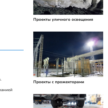
Проекты уличного освещения
.
Проекты с прожекторами
панией