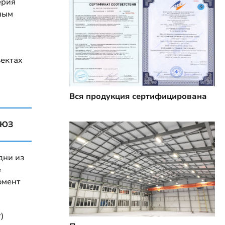
ерия
ным
ъектах
Вся продукция сертифицирована
ОЮЗ
дни из
е
омент
)