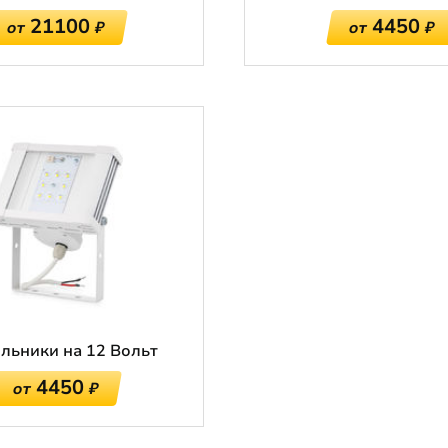
21100
4450
от
₽
от
₽
льники на 12 Вольт
4450
от
₽