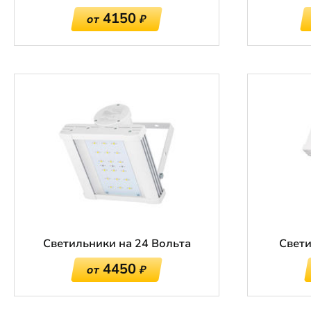
4150
от
₽
Светильники на 24 Вольта
Свети
4450
от
₽