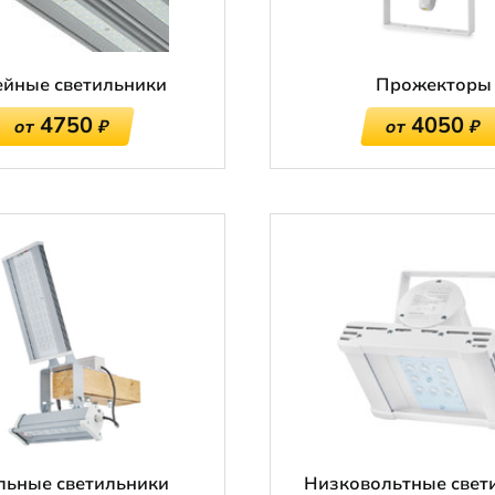
йные светильники
Прожекторы
4750
4050
от
₽
от
₽
льные светильники
Низковольтные свет