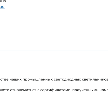
ных
ным
естве наших промышленных светодиодных светильников
можете ознакомиться с сертификатами, полученными ком