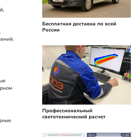
й,
Бесплатная доставка по всей
России
,
жений.
ые
ерном
Профессиональный
светотехнический расчет
дные