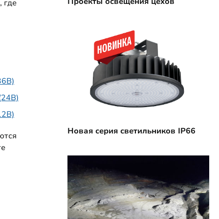
Проекты освещения цехов
 где
36В)
(24В)
12В)
Новая серия светильников IP66
ются
те