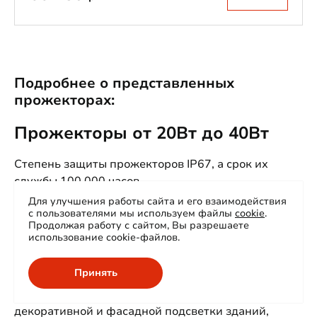
Подробнее о представленных
прожекторах:
Прожекторы от 20Вт до 40Вт
Степень защиты прожекторов IP67, а срок их
службы 100 000 часов.
Для улучшения работы сайта и его взаимодействия
Поворотная скоба позволяет устанавливать их как
с пользователями мы используем файлы
cookie
.
Продолжая работу с сайтом, Вы разрешаете
на стены так и на потолок.
использование cookie-файлов.
Область применения: небольшие помещения и
Принять
пространства где необходимо местное или
дежурное освещение. Так же применяется для
декоративной и фасадной подсветки зданий,