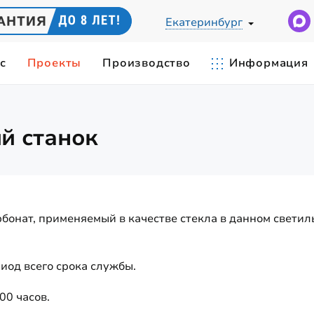
Екатеринбург
с
Проекты
Производство
Информация
Ы
ЕСКИЙ РАСЧЕТ
СВЕТИЛЬНИКИ ПО ПРИМЕНЕН
IES-ФАЙЛЫ
й станок
cветодиодные
Светильники для цеха
0Вт
СИЛЫ СВЕТА
ЦВЕТОВАЯ ТЕМПЕРАТУРА
Замена лампы ДРЛ-400
 промышленные
Складские светильники
Вт
Карьерные светильники
0Вт
Станочные светильники
бонат, применяемый в качестве стекла в данном свети
 мощные
420Вт
иод всего срока службы.
00 часов.