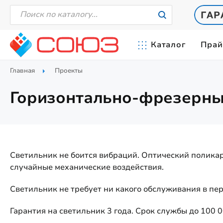
Каталог
Прай
Главная
Проекты
СВЕТИЛЬНИКИ СВЕТОДИОДНЫЕ
СЕРТИФИКАТЫ
ПРОЖЕКТОР
СВЕТОТЕХНИЧ
Горизонтально-фрезерны
Промышленные светильники
Прожекторы 
от 20Вт до 42
СХЕМА ОБОЗНАЧЕНИЯ СВЕТИЛЬНИКОВ
КСС-КРИВЫЕ 
Линейные светильники
Прожекторы
Прожекторы
от 20Вт до 40
КАК ВАС ОБМАНЫВАЮТ
Уличные светильники
Прожекторы
от 80Вт до 21
Встраиваемые светильники
Светильник не боится вибраций. Оптический поликар
Прожекторы
Ригельные светильники
случайные механические воздействия.
от 320Вт до 
Низковольтные светильники
Светильник не требует ни какого обслуживания в пер
Светильники на 36 Вольт
Светильники на 24 Вольта
Гарантия на светильник 3 года. Срок службы до 100 0
Светильники на 12 Вольт