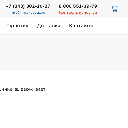
+7 (343)
302-10-27
8 800
551-39-79
info@npo-soyuz.ru
Контроль качества
Гарантия
Доставка
Контакты
ИЮ
НОРМЫ ОСВЕЩЕННОСТИ
Светильники для смотровых ям
ТЕХНИЧЕСКИЙ ПАСПОРТ
Замена лампы ДРЛ-700
Магистральные светильники
Светильники на магнитном держателе
льнике, выдерживает