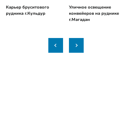
Карьер бруситового
Уличное освещение
рудника г.Кульдур
конвейеров на руднике
г.Магадан