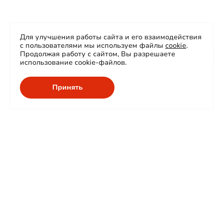
Для улучшения работы сайта и его взаимодействия
с пользователями мы используем файлы
cookie
.
Продолжая работу с сайтом, Вы разрешаете
использование cookie-файлов.
Принять
О нас
Продукция
Сертификаты
Проекты
Карьера
Сферы применения
Контакты
Гарантия и сервис
Проектировщикам
КСС
IES-файлы
Корзина
Паспорта продукции
Доставка