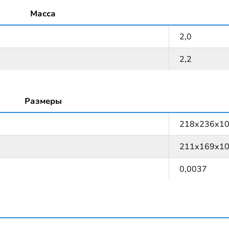
Масса
2,0
2,2
Размеры
218x236x1
211х169х1
0,0037