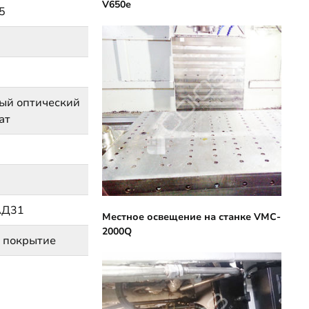
V650e
5
ый оптический
ат
АД31
Местное освещение на станке VMC-
2000Q
 покрытие