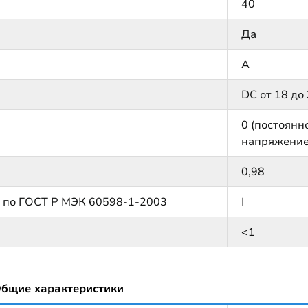
40
Да
А
DC от 18 до
0 (постоянн
напряжение
0,98
м по ГОСТ Р МЭК 60598-1-2003
I
<1
бщие характеристики