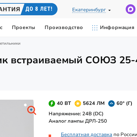
Екатеринбург
с
Проекты
Производство
Информация
ветильники
Ы
ЕСКИЙ РАСЧЕТ
СВЕТИЛЬНИКИ ПО ПРИМЕНЕН
IES-ФАЙЛЫ
ик встраиваемый СОЮЗ 25-4
cветодиодные
Светильники для цеха
0Вт
СИЛЫ СВЕТА
ЦВЕТОВАЯ ТЕМПЕРАТУРА
Замена лампы ДРЛ-400
 промышленные
Складские светильники
Вт
Карьерные светильники
0Вт
Станочные светильники
 мощные
40 ВТ
5624 ЛМ
60° (Г)
420Вт
Напряжение: 24В (DС)
Аналог лампы ДРЛ-250
Бесплатная доставка
по Росси