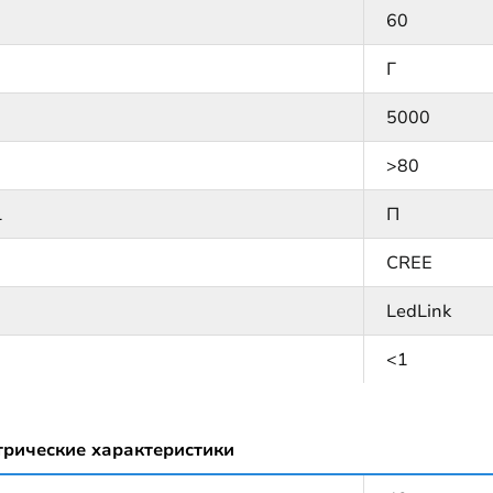
60
Г
5000
>80
1
П
CREE
LedLink
<1
трические характеристики