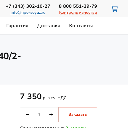
+7 (343)
302-10-27
8 800
551-39-79
info@npo-soyuz.ru
Контроль качества
Гарантия
Доставка
Контакты
ИЮ
НОРМЫ ОСВЕЩЕННОСТИ
0/2-
Светильники для смотровых ям
ТЕХНИЧЕСКИЙ ПАСПОРТ
Замена лампы ДРЛ-700
Магистральные светильники
Светильники на магнитном держателе
7 350
р. в т.ч. НДС
Заказать
и