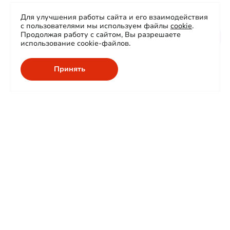
Для улучшения работы сайта и его взаимодействия
с пользователями мы используем файлы
cookie
.
Продолжая работу с сайтом, Вы разрешаете
использование cookie-файлов.
Принять
О нас
Продукция
Сертификаты
Проекты
Карьера
Сферы применения
Контакты
Гарантия и сервис
Проектировщикам
КСС
IES-файлы
Корзина
Паспорта продукции
Доставка
Нормы освещенности
Оставить заявку