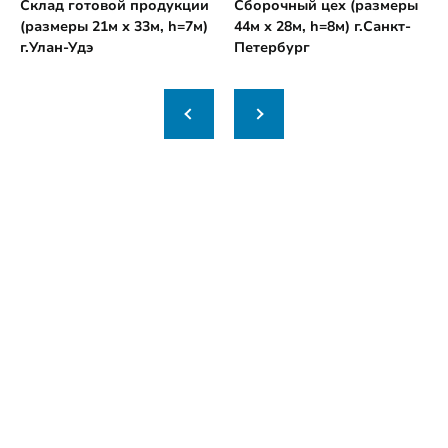
Склад готовой продукции
Сборочный цех (размеры
(размеры 21м х 33м, h=7м)
44м х 28м, h=8м) г.Санкт-
г.Улан-Удэ
Петербург