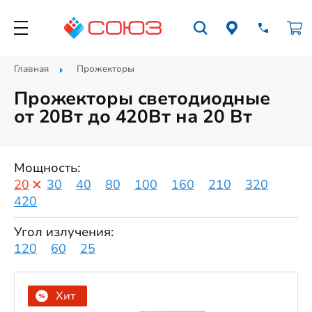
Главная
Прожекторы
Прожекторы cветодиодные
от 20Вт до 420Вт на 20 Вт
Мощность:
20
30
40
80
100
160
210
320
420
Угол излучения:
120
60
25
Хит