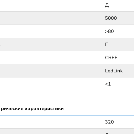
Д
5000
>80
1
П
CREE
LedLink
<1
трические характеристики
320