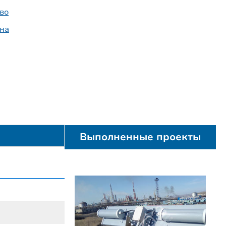
во
на
Выполненные проекты