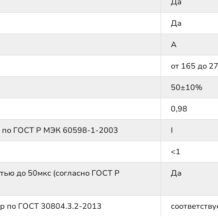
Да
Да
А
от 165 до 2
50±10%
0,98
м по ГОСТ Р МЭК 60598-1-2003
I
<1
тью до 50мкс (согласно ГОСТ Р
Да
р по ГОСТ 30804.3.2-2013
соответству