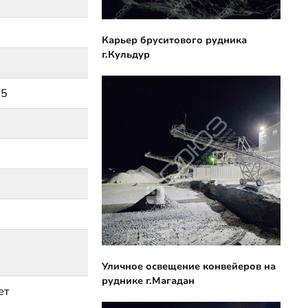
Карьер бруситового рудника
г.Кульдур
75
Уличное освещение конвейеров на
руднике г.Магадан
ет