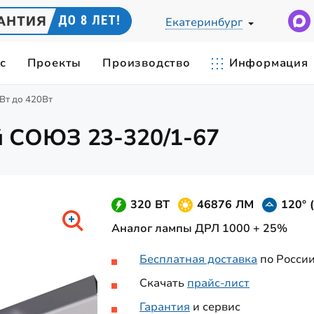
Екатеринбург
с
Проекты
Производство
Информация
Вт до 420Вт
Ы
ЕСКИЙ РАСЧЕТ
СВЕТИЛЬНИКИ ПО ПРИМЕНЕН
IES-ФАЙЛЫ
 СОЮЗ 23-320/1-67
cветодиодные
Светильники для цеха
0Вт
СИЛЫ СВЕТА
ЦВЕТОВАЯ ТЕМПЕРАТУРА
Замена лампы ДРЛ-400
 промышленные
Складские светильники
Вт
Карьерные светильники
320 ВТ
46876 ЛМ
120° 
0Вт
Станочные светильники
Аналог лампы ДРЛ 1000 + 25%
 мощные
420Вт
Бесплатная доставка
по Росси
Скачать
прайс-лист
Гарантия
и сервис