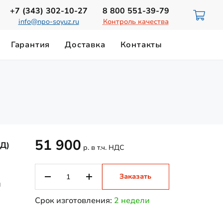
+7 (343)
302-10-27
8 800
551-39-79
info@npo-soyuz.ru
Контроль качества
Гарантия
Доставка
Контакты
ИЮ
НОРМЫ ОСВЕЩЕННОСТИ
Светильники для смотровых ям
ТЕХНИЧЕСКИЙ ПАСПОРТ
Замена лампы ДРЛ-700
Магистральные светильники
Светильники на магнитном держателе
51 900
(Д)
р. в т.ч. НДС
Заказать
и
Срок изготовления:
2 недели