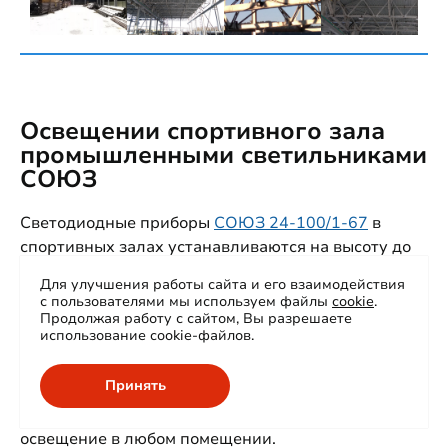
Освещении спортивного зала
промышленными светильниками
СОЮЗ
Светодиодные приборы
СОЮЗ 24-100/1-67
в
спортивных залах устанавливаются на высоту до
15 метров. Противоударный оптический
Для улучшения работы сайта и его взаимодействия
поликарбонат, используемый вместо обычного
с пользователями мы используем файлы
cookie
.
стекла, выдерживает попадание мячей. Наши
Продолжая работу с сайтом, Вы разрешаете
использование cookie-файлов.
светильники обеспечивают освещенность от 200
до 500 люкс в зависимости от их расстановки и
Принять
количества. СОЮЗ - надежное и безопасное
решение, которое обеспечит оптимальное
освещение в любом помещении.