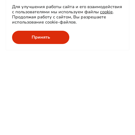
Для улучшения работы сайта и его взаимодействия
с пользователями мы используем файлы
cookie
.
Продолжая работу с сайтом, Вы разрешаете
использование cookie-файлов.
Принять
О нас
Продукция
Сертификаты
Проекты
Карьера
Сферы применения
Контакты
Гарантия и сервис
Проектировщикам
КСС
IES-файлы
Корзина
Паспорта продукции
Доставка
Нормы освещенности
Оставить заявку