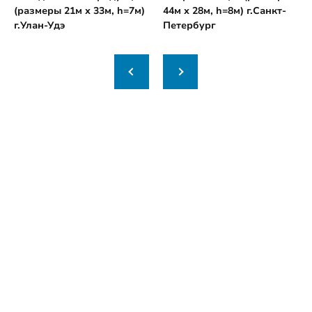
(размеры 21м х 33м, h=7м)
44м х 28м, h=8м) г.Санкт-
г.Улан-Удэ
Петербург