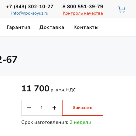
+7 (343)
302-10-27
8 800
551-39-79
info@npo-soyuz.ru
Контроль качества
Гарантия
Доставка
Контакты
ИЮ
НОРМЫ ОСВЕЩЕННОСТИ
2-67
Светильники для смотровых ям
ТЕХНИЧЕСКИЙ ПАСПОРТ
Замена лампы ДРЛ-700
Магистральные светильники
Светильники на магнитном держателе
11 700
р. в т.ч. НДС
Заказать
и
Срок изготовления:
2 недели