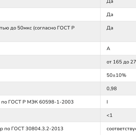
Да
Да
тью до 50мкс (согласно ГОСТ Р
Да
А
от 165 до 2
50±10%
0,98
м по ГОСТ Р МЭК 60598-1-2003
I
<1
р по ГОСТ 30804.3.2-2013
соответству