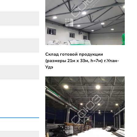
Склад готовой продукции
(размеры 21м х 33м, h=7м) г.Улан-
Удэ