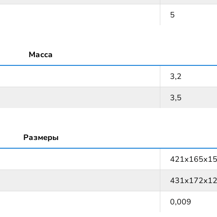
5
Масса
3,2
3,5
Размеры
421x165x1
431х172х1
0,009