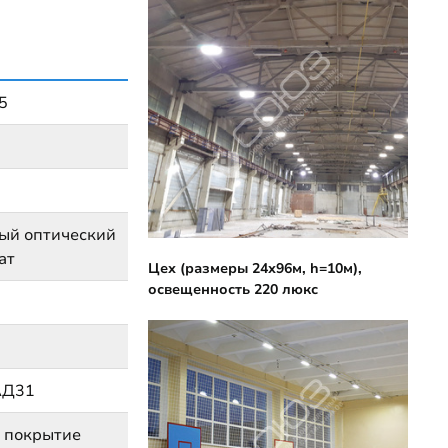
5
ый оптический
ат
Цех (размеры 24х96м, h=10м),
освещенность 220 люкс
АД31
 покрытие