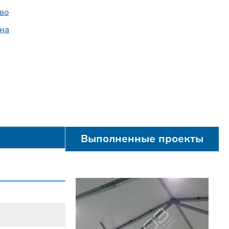
во
на
Выполненные проекты