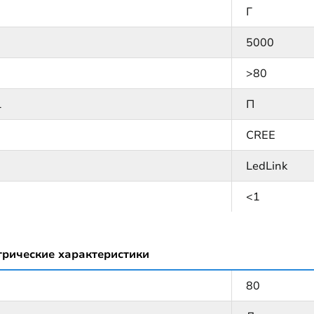
Г
5000
>80
1
П
CREE
LedLink
<1
трические характеристики
80