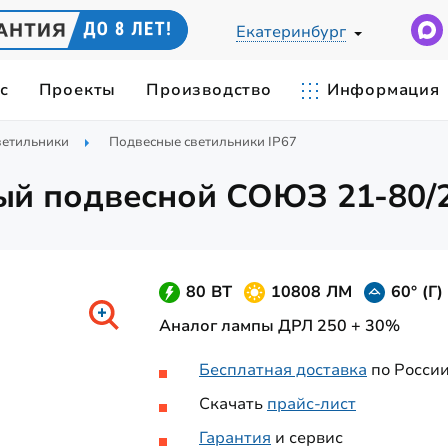
Екатеринбург
с
Проекты
Производство
Информация
етильники
Подвесные светильники IP67
Ы
ЕСКИЙ РАСЧЕТ
СВЕТИЛЬНИКИ ПО ПРИМЕНЕН
IES-ФАЙЛЫ
й подвесной СОЮЗ 21-80/
cветодиодные
Светильники для цеха
0Вт
СИЛЫ СВЕТА
ЦВЕТОВАЯ ТЕМПЕРАТУРА
Замена лампы ДРЛ-400
 промышленные
Складские светильники
Вт
Карьерные светильники
80 ВТ
10808 ЛМ
60° (Г)
0Вт
Станочные светильники
Аналог лампы ДРЛ 250 + 30%
 мощные
420Вт
Бесплатная доставка
по Росси
Скачать
прайс-лист
Гарантия
и сервис