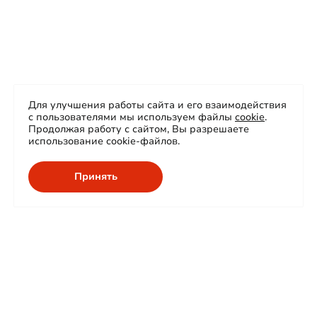
Для улучшения работы сайта и его взаимодействия
с пользователями мы используем файлы
cookie
.
Продолжая работу с сайтом, Вы разрешаете
использование cookie-файлов.
Принять
О нас
Продукция
Сертификаты
Проекты
Карьера
Сферы применения
Контакты
Гарантия и сервис
Проектировщикам
КСС