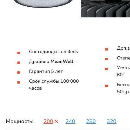
Доп.
Светодиоды Lumileds
Степе
Драйвер
MeanWell
Угол 
Гарантия 5 лет
60°
Срок службы 100 000
Бесп
часов
50т.р.
Мощность:
200
240
280
320