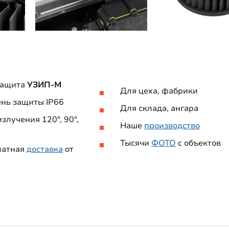
защита
УЗИП-М
Для цеха, фабрики
нь защиты IP66
Для склада, ангара
излучения 120°, 90°,
Наше
производство
Тысячи
ФОТО
с объе
латная
доставка
от