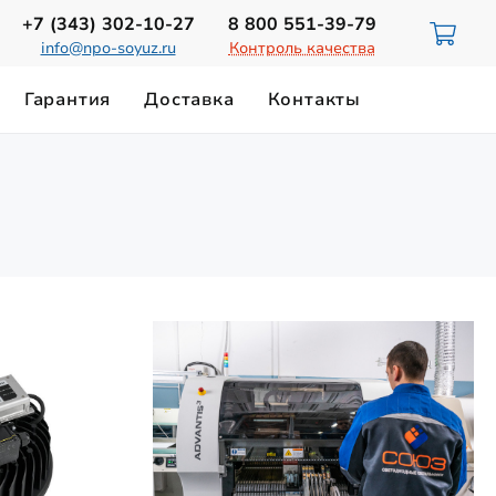
+7 (343)
302-10-27
8 800
551-39-79
info@npo-soyuz.ru
Контроль качества
Гарантия
Доставка
Контакты
ИЮ
НОРМЫ ОСВЕЩЕННОСТИ
Светильники для смотровых ям
ТЕХНИЧЕСКИЙ ПАСПОРТ
Замена лампы ДРЛ-700
Магистральные светильники
Светильники на магнитном держателе