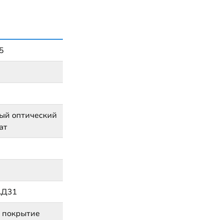
5
ый оптический
ат
АД31
 покрытие