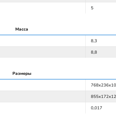
5
Масса
8,3
8,8
Размеры
768x236x1
855х172х1
0,017