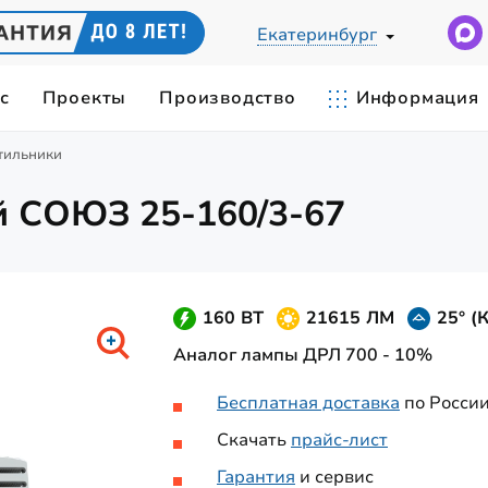
Екатеринбург
с
Проекты
Производство
Информация
тильники
Ы
ЕСКИЙ РАСЧЕТ
СВЕТИЛЬНИКИ ПО ПРИМЕНЕН
IES-ФАЙЛЫ
й СОЮЗ 25-160/3-67
cветодиодные
Светильники для цеха
0Вт
СИЛЫ СВЕТА
ЦВЕТОВАЯ ТЕМПЕРАТУРА
Замена лампы ДРЛ-400
 промышленные
Складские светильники
Вт
Карьерные светильники
160 ВТ
21615 ЛМ
25° (К
0Вт
Станочные светильники
Аналог лампы ДРЛ 700 - 10%
 мощные
420Вт
Бесплатная доставка
по Росси
Скачать
прайс-лист
Гарантия
и сервис