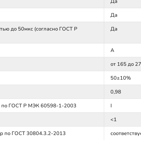
Да
Да
тью до 50мкс (согласно ГОСТ Р
Да
А
от 165 до 2
50±10%
0,98
м по ГОСТ Р МЭК 60598-1-2003
I
<1
р по ГОСТ 30804.3.2-2013
соответству