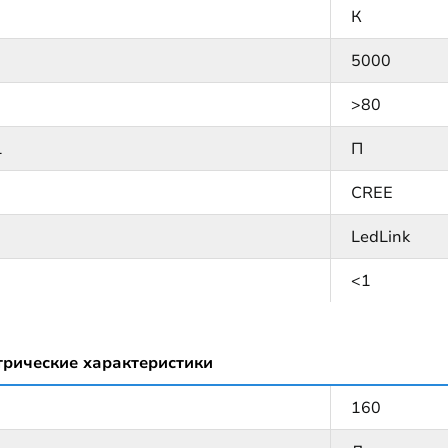
К
5000
>80
1
П
CREE
LedLink
<1
трические характеристики
160