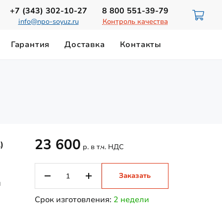
+7 (343)
302-10-27
8 800
551-39-79
info@npo-soyuz.ru
Контроль качества
Гарантия
Доставка
Контакты
ИЮ
НОРМЫ ОСВЕЩЕННОСТИ
Светильники для смотровых ям
ТЕХНИЧЕСКИЙ ПАСПОРТ
Замена лампы ДРЛ-700
Магистральные светильники
Светильники на магнитном держателе
23 600
)
р. в т.ч. НДС
Заказать
и
Срок изготовления:
2 недели