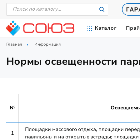
Каталог
Прай
Главная
Информация
СВЕТИЛЬНИКИ СВЕТОДИОДНЫЕ
СЕРТИФИКАТЫ
ПРОЖЕКТОР
СВЕТОТЕХНИЧ
Нормы освещенности парк
Промышленные светильники
Прожекторы 
от 20Вт до 42
СХЕМА ОБОЗНАЧЕНИЯ СВЕТИЛЬНИКОВ
КСС-КРИВЫЕ 
Линейные светильники
Прожекторы
Прожекторы
от 20Вт до 40
КАК ВАС ОБМАНЫВАЮТ
Уличные светильники
Прожекторы
от 80Вт до 21
Встраиваемые светильники
Прожекторы
Ригельные светильники
№
Освещаемы
от 320Вт до 
Низковольтные светильники
Светильники на 36 Вольт
Светильники на 24 Вольта
Площадки массового отдыха, площадки перед 
1
павильоны и на открытые эстрады; площадки д
Светильники на 12 Вольт