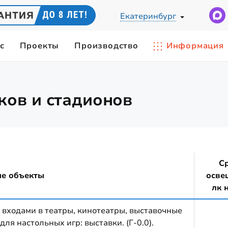
Екатеринбург
с
Проекты
Производство
Информация
Ы
ЕСКИЙ РАСЧЕТ
СВЕТИЛЬНИКИ ПО ПРИМЕНЕН
IES-ФАЙЛЫ
ов и стадионов
cветодиодные
Светильники для цеха
0Вт
СИЛЫ СВЕТА
ЦВЕТОВАЯ ТЕМПЕРАТУРА
Замена лампы ДРЛ-400
 промышленные
Складские светильники
Вт
Карьерные светильники
0Вт
Станочные светильники
С
 мощные
е объекты
осве
420Вт
лк 
входами в театры, кинотеатры, выставочные
ля настольных игр: выставки. (Г-0.0).