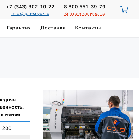
+7 (343)
302-10-27
8 800
551-39-79
info@npo-soyuz.ru
Контроль качества
Гарантия
Доставка
Контакты
ИЮ
НОРМЫ ОСВЕЩЕННОСТИ
Светильники для смотровых ям
ТЕХНИЧЕСКИЙ ПАСПОРТ
Замена лампы ДРЛ-700
Магистральные светильники
Светильники на магнитном держателе
редняя
щенность,
не менее
200